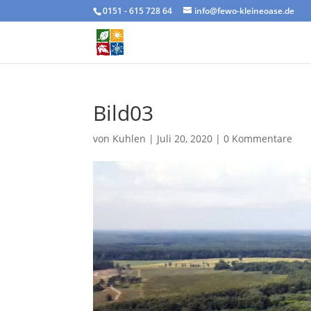
0151 - 615 728 64
info@fewo-kleineoase.de
Bild03
von
Kuhlen
|
Juli 20, 2020
|
0 Kommentare