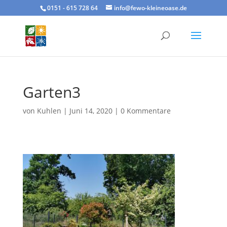
0151 - 615 728 64
info@fewo-kleineoase.de
Garten3
von
Kuhlen
|
Juni 14, 2020
|
0 Kommentare