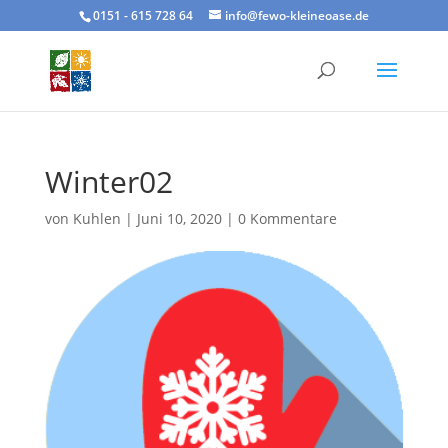
0151 - 615 728 64
info@fewo-kleineoase.de
Winter02
von
Kuhlen
|
Juni 10, 2020
|
0 Kommentare